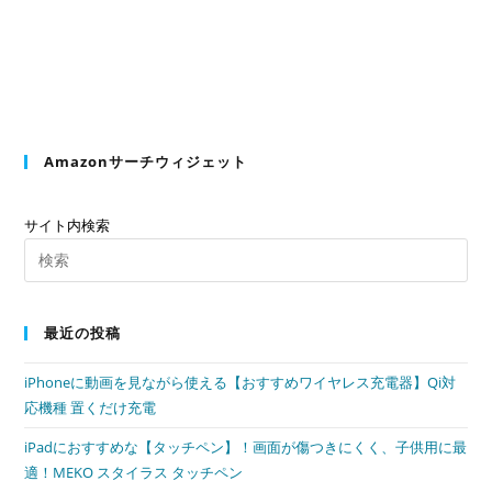
た。
キ
ッ
ト
と
セ
ッ
ト
で
Amazonサーチウィジェット
意
外
と
簡
サイト内検索
単！
Pre
Es
to
最近の投稿
clo
the
iPhoneに動画を見ながら使える【おすすめワイヤレス充電器】Qi対
sea
応機種 置くだけ充電
pan
iPadにおすすめな【タッチペン】！画面が傷つきにくく、子供用に最
適！MEKO スタイラス タッチペン