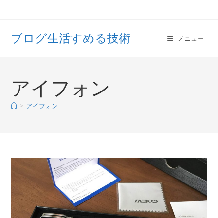
コ
ン
テ
ブログ生活すめる技術
メニュー
ン
ツ
へ
ス
アイフォン
キ
ッ
>
アイフォン
プ