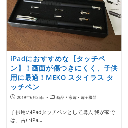
iPadにおすすめな【タッチペ
ン】！画面が傷つきにくく、子供
用に最適！MEKO スタイラス タ
ッチペン
投
投
2019年6月25日
商品
/
家電・電子機器
稿
稿
公
カ
子供用のiPadタッチペンとして購入 我が家で
開
テ
は、古いiPa…
日:
ゴ
リ