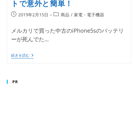
トで意外と簡単！
MEKO
ス
タ
投
投
2019年2月15日
商品
/
家電・電子機器
イ
稿
稿
ラ
公
カ
ス
メルカリで買った中古のiPhone5sのバッテリ
タ
開
テ
ッ
ーが死んでた…
日:
ゴ
チ
リ
ペ
ン
ー:
古
続きを読む
い
IPhone5s
の
バ
ッ
PR
テ
リ
ー
を
自
分
で
変
え
て
み