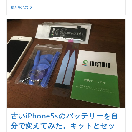
ー:
IPad
続きを読む
に
お
す
す
め
な
【タ
ッ
チ
ペ
ン】！
画
面
が
傷
つ
き
に
く
く、
子
供
古いiPhone5sのバッテリーを自
用
に
分で変えてみた。キットとセッ
最
適！