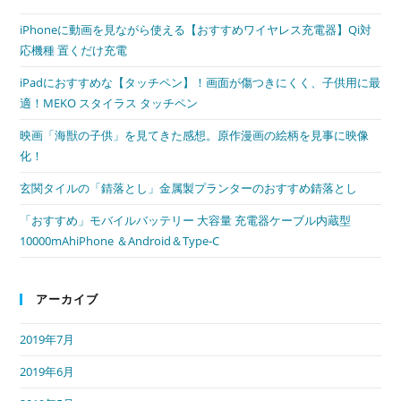
iPhoneに動画を見ながら使える【おすすめワイヤレス充電器】Qi対
応機種 置くだけ充電
iPadにおすすめな【タッチペン】！画面が傷つきにくく、子供用に最
適！MEKO スタイラス タッチペン
映画「海獣の子供」を見てきた感想。原作漫画の絵柄を見事に映像
化！
玄関タイルの「錆落とし」金属製プランターのおすすめ錆落とし
「おすすめ」モバイルバッテリー 大容量 充電器ケーブル内蔵型
10000mAhiPhone ＆Android＆Type-C
アーカイブ
2019年7月
2019年6月