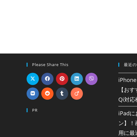
Please Share This
最近の
iPho
【おす
Qi対
PR
iPa
ン】！
用に最適