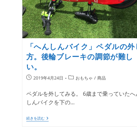
「へんしんバイク」ペダルの外
方。後輪ブレーキの調節が難し
い。
投
投
2019年4月24日
おもちゃ
/
商品
稿
稿
公
カ
ペダルを外してみる。 6歳まで乗っていたへ
開
テ
しんバイクを下の…
日:
ゴ
リ
ー:
「へ
続きを読む
ん
し
ん