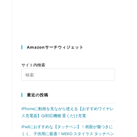
の
検
Amazonサーチウィジェット
索
サイト内検索
Press
Escape
を
to
最近の投稿
close
the
ト
iPhoneに動画を見ながら使える【おすすめワイヤレ
search
ス充電器】Qi対応機種 置くだけ充電
panel.
iPadにおすすめな【タッチペン】！画面が傷つきに
グ
くく、子供用に最適！MEKO スタイラス タッチペン