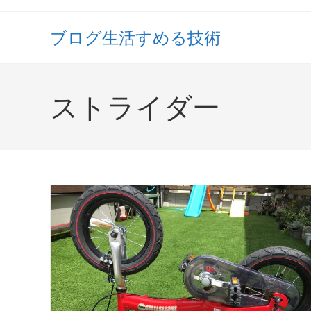
コ
ン
ブログ生活すめる技術
テ
ン
ツ
ストライダー
へ
ス
キ
ッ
プ