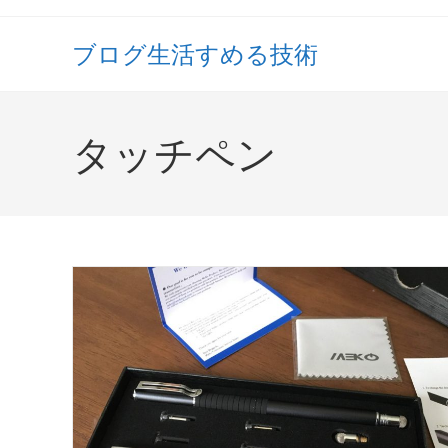
コ
ン
ブログ生活すめる技術
テ
ン
ツ
タッチペン
へ
ス
キ
ッ
プ