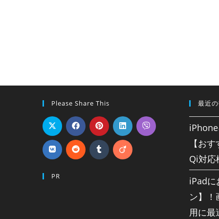
Please Share This
最近の
iPho
【おす
Qi対
PR
iPa
ン】！
用に最適