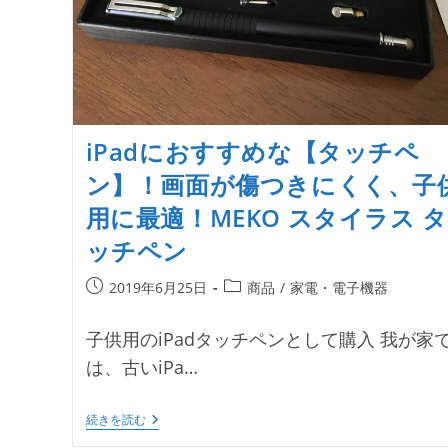
iPadにおすすめな【タッチペ
ン】！画面が傷つきにくく、子
用に最適！MEKO スタイラス タ
ッチペン
投
投
2019年6月25日
商品
/
家電・電子機器
稿
稿
公
カ
子供用のiPadタッチペンとして購入 我が家
開
テ
は、古いiPa…
日:
ゴ
リ
ー:
IPad
続きを読む
に