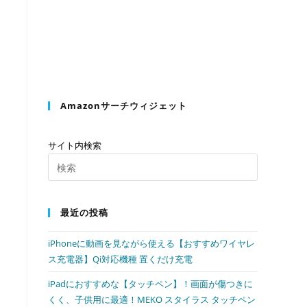
の
検
Amazonサーチウィジェット
索
サイト内検索
Press
Escape
を
to
最近の投稿
close
the
ト
iPhoneに動画を見ながら使える【おすすめワイヤレ
search
ス充電器】Qi対応機種 置くだけ充電
panel.
iPadにおすすめな【タッチペン】！画面が傷つきに
グ
くく、子供用に最適！MEKO スタイラス タッチペン