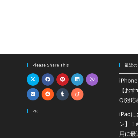
Please Share This
最近の
iPho
【おす
Qi対
PR
iPa
ン】！
用に最適