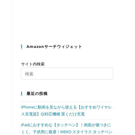
の
検
Amazonサーチウィジェット
索
サイト内検索
Press
Escape
を
to
最近の投稿
close
the
ト
iPhoneに動画を見ながら使える【おすすめワイヤレ
search
ス充電器】Qi対応機種 置くだけ充電
panel.
iPadにおすすめな【タッチペン】！画面が傷つきに
グ
くく、子供用に最適！MEKO スタイラス タッチペン