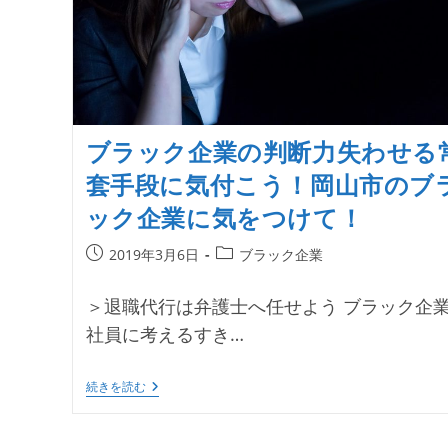
ブラック企業の判断力失わせる
套手段に気付こう！岡山市のブ
ック企業に気をつけて！
投
投
2019年3月6日
ブラック企業
稿
稿
公
カ
＞退職代行は弁護士へ任せよう ブラック企
開
テ
社員に考えるすき…
日:
ゴ
リ
ー:
ブ
続きを読む
ラ
ッ
ク