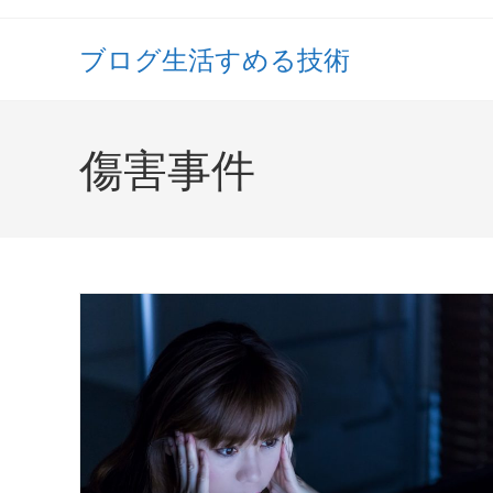
コ
ン
ブログ生活すめる技術
テ
ン
ツ
傷害事件
へ
ス
キ
ッ
プ