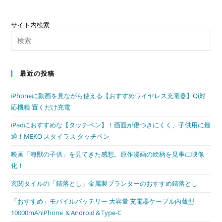
に
変
わ
サイト内検索
っ
た
Pre
か
Es
ら
体
to
調
最近の投稿
clo
が
良
the
く
iPhoneに動画を見ながら使える【おすすめワイヤレス充電器】Qi対
sea
な
応機種 置くだけ充電
っ
pan
た
iPadにおすすめな【タッチペン】！画面が傷つきにくく、子供用に最
適！MEKO スタイラス タッチペン
映画「海獣の子供」を見てきた感想。原作漫画の絵柄を見事に映像
化！
玄関タイルの「錆落とし」金属製プランターのおすすめ錆落とし
「おすすめ」モバイルバッテリー 大容量 充電器ケーブル内蔵型
10000mAhiPhone ＆Android＆Type-C