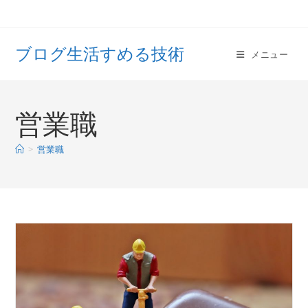
コ
ン
テ
ブログ生活すめる技術
メニュー
ン
ツ
へ
ス
営業職
キ
ッ
>
営業職
プ