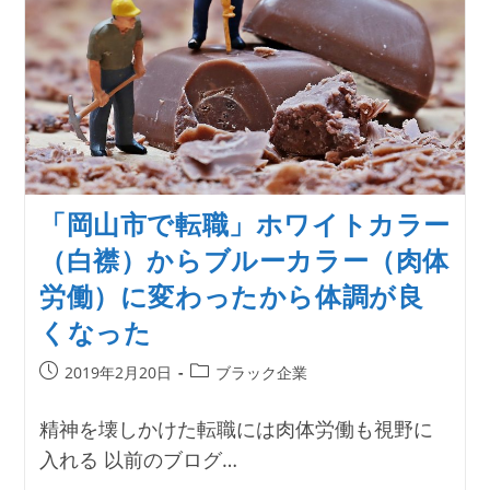
「岡山市で転職」ホワイトカラー
（白襟）からブルーカラー（肉体
労働）に変わったから体調が良
くなった
投
投
2019年2月20日
ブラック企業
稿
稿
公
カ
精神を壊しかけた転職には肉体労働も視野に
開
テ
入れる 以前のブログ…
日:
ゴ
リ