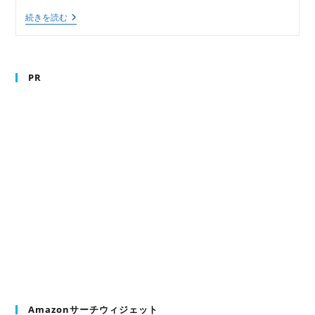
ー:
「岡
続きを読む
山
市
で
転
職」
PR
ホ
ワ
イ
ト
カ
ラ
ー
（白
襟）
か
ら
ブ
ル
ー
カ
ラ
ー
（肉
体
労
Amazonサーチウィジェット
働）