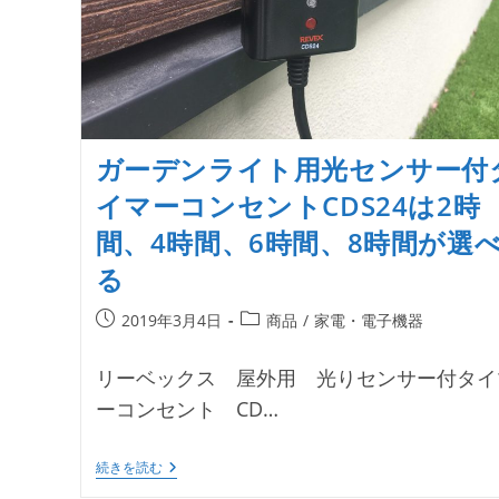
ガーデンライト用光センサー付
イマーコンセントCDS24は2時
間、4時間、6時間、8時間が選
る
投
投
2019年3月4日
商品
/
家電・電子機器
稿
稿
公
カ
リーベックス 屋外用 光りセンサー付タイ
開
テ
ーコンセント CD…
日:
ゴ
リ
ー:
ガ
続きを読む
ー