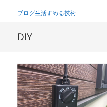
コ
ン
ブログ生活すめる技術
テ
ン
ツ
DIY
へ
ス
キ
ッ
プ