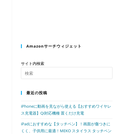
の
検
Amazonサーチウィジェット
索
サイト内検索
Press
Escape
を
to
最近の投稿
close
the
ト
iPhoneに動画を見ながら使える【おすすめワイヤレ
search
ス充電器】Qi対応機種 置くだけ充電
panel.
iPadにおすすめな【タッチペン】！画面が傷つきに
グ
くく、子供用に最適！MEKO スタイラス タッチペン