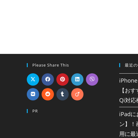
Please Share This
最近の
iPho
【おす
Qi対
PR
iPa
ン】！
用に最適