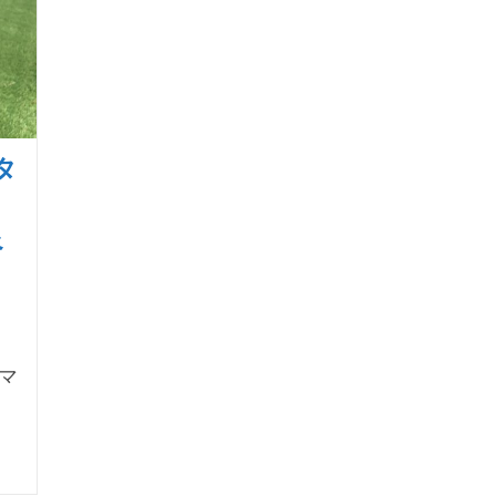
タ
べ
マ